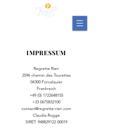
Mehr als Retreats.
In und aus der Provence.
IMPRESSUM
Regrette Rien
2596 chemin des Tourettes
04300 Forcalquier
Frankreich
+49 (0) 1722648155
+33 0675832100
contact@regrette-rien.com
Claudia Rogge
SIRET:
948829122 00019